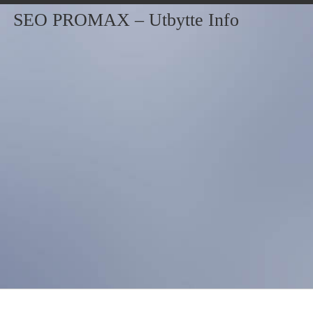
SEO PROMAX – Utbytte Info
Primary