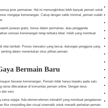
r semua jenis permainan. Hal ini memungkinkan lebih banyak pemain untuk
n serius mengejar kemenangan. Cukup dengan saldo minimal, pemain sudah
r.
k seperti putaran gratis, bonus dalam permainan, atau pengganda
tkan sensasi kemenangan tetap terbuka lebar. Inilah yang membuat
di nilai tambah. Proses transaksi yang lancar, dukungan pengguna yang
r penting dalam menentukan situs pilihan pemain.
 Gaya Bermain Baru
fitur, maupun besaran kemenangan. Pemain tidak hanya terpaku pada satu
 ramai dibicarakan di komunitas pemain online. Dengan terus
n dan seru.
g sama sejajar. Ada elemen-elemen interaktif yang membuat pengalaman
fitur storytelling dan visual sinematik untuk menarik perhatian pemain.