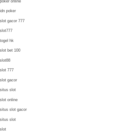
poker online
idn poker
slot gacor 777
slot777
togel hk
slot bet 100
slot88
slot 777
slot gacor
situs slot
slot online
situs slot gacor
situs slot
slot