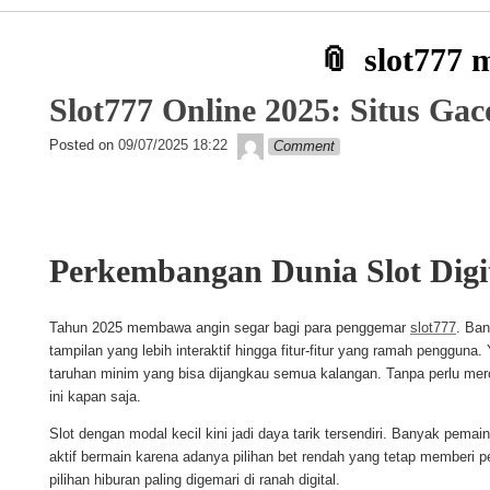
Navigation
slot777
Slot777 Online 2025: Situs Ga
Kobe
Posted on
09/07/2025 18:22
Comment
Perkembangan Dunia Slot Digi
Tahun 2025 membawa angin segar bagi para penggemar
slot777
. Ban
tampilan yang lebih interaktif hingga fitur-fitur yang ramah penggun
taruhan minim yang bisa dijangkau semua kalangan. Tanpa perlu mer
ini kapan saja.
Slot dengan modal kecil kini jadi daya tarik tersendiri. Banyak pem
aktif bermain karena adanya pilihan bet rendah yang tetap memberi pe
pilihan hiburan paling digemari di ranah digital.