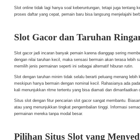
Slot online tidak lagi hanya soal keberuntungan, tetapi juga tentan
proses daftar yang cepat, pemain baru bisa langsung menjelajahi ber
Slot Gacor dan Taruhan Ringa
Slot gacor jadi incaran banyak pemain karena dianggap sering memb
dengan nilai taruhan kecil, maka sensasi bermain akan terasa lebi
memilih jenis permainan seperti ini sebagai alternatif hiburan rutin.
Slot dengan taruhan minim tidak selalu berarti peluang menang lebih
meskipun hanya bermain dengan nominal kecil. Rahasianya ada pada
kali menunjukkan ritme tertentu yang bisa diamati dan dimanfaatkan 
Situs slot dengan fitur pencarian slot gacor sangat membantu. Bia
atau yang menunjukkan tingkat pengembalian tinggi. Informasi semac
permainan mereka tanpa modal besar.
Pilihan Situs Slot yang Menyed