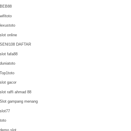
BEB88
wifitoto
lexustoto
slot online
SENI108 DAFTAR
slot fafa88
duniatoto
Top1toto
slot gacor
slot raffi ahmad 88
Slot gampang menang
slot77
toto
demo slot