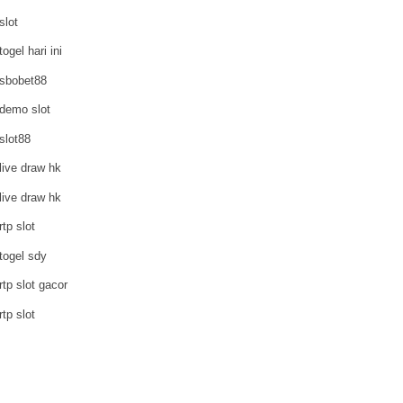
slot
togel hari ini
sbobet88
demo slot
slot88
live draw hk
live draw hk
rtp slot
togel sdy
rtp slot gacor
rtp slot