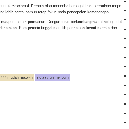
 untuk eksplorasi. Pemain bisa mencoba berbagai jenis permainan tanpa
yang lebih santai namun tetap fokus pada pencapaian kemenangan.
lan maupun sistem permainan. Dengan terus berkembangnya teknologi, slot
dimainkan. Para pemain tinggal memilih permainan favorit mereka dan
ot777 mudah maxwin
slot777 online login