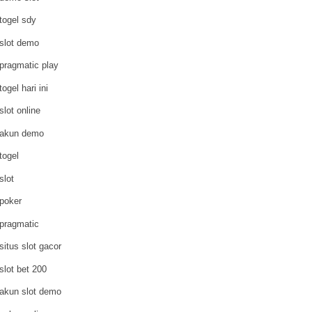
togel sdy
slot demo
pragmatic play
togel hari ini
slot online
akun demo
togel
slot
poker
pragmatic
situs slot gacor
slot bet 200
akun slot demo