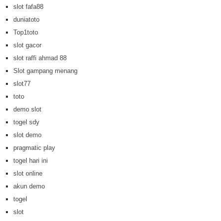
slot fafa88
duniatoto
Top1toto
slot gacor
slot raffi ahmad 88
Slot gampang menang
slot77
toto
demo slot
togel sdy
slot demo
pragmatic play
togel hari ini
slot online
akun demo
togel
slot