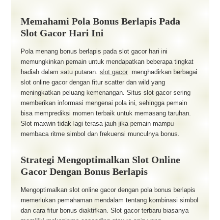
Memahami Pola Bonus Berlapis Pada
Slot Gacor Hari Ini
Pola menang bonus berlapis pada slot gacor hari ini
memungkinkan pemain untuk mendapatkan beberapa tingkat
hadiah dalam satu putaran.
slot gacor
menghadirkan berbagai
slot online gacor dengan fitur scatter dan wild yang
meningkatkan peluang kemenangan. Situs slot gacor sering
memberikan informasi mengenai pola ini, sehingga pemain
bisa memprediksi momen terbaik untuk memasang taruhan.
Slot maxwin tidak lagi terasa jauh jika pemain mampu
membaca ritme simbol dan frekuensi munculnya bonus.
Strategi Mengoptimalkan Slot Online
Gacor Dengan Bonus Berlapis
Mengoptimalkan slot online gacor dengan pola bonus berlapis
memerlukan pemahaman mendalam tentang kombinasi simbol
dan cara fitur bonus diaktifkan. Slot gacor terbaru biasanya