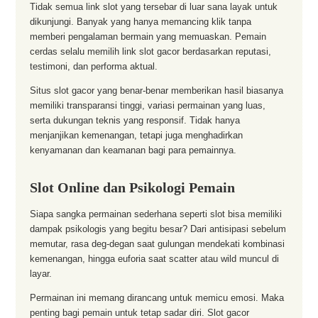
Tidak semua link slot yang tersebar di luar sana layak untuk
dikunjungi. Banyak yang hanya memancing klik tanpa
memberi pengalaman bermain yang memuaskan. Pemain
cerdas selalu memilih link slot gacor berdasarkan reputasi,
testimoni, dan performa aktual.
Situs slot gacor yang benar-benar memberikan hasil biasanya
memiliki transparansi tinggi, variasi permainan yang luas,
serta dukungan teknis yang responsif. Tidak hanya
menjanjikan kemenangan, tetapi juga menghadirkan
kenyamanan dan keamanan bagi para pemainnya.
Slot Online dan Psikologi Pemain
Siapa sangka permainan sederhana seperti slot bisa memiliki
dampak psikologis yang begitu besar? Dari antisipasi sebelum
memutar, rasa deg-degan saat gulungan mendekati kombinasi
kemenangan, hingga euforia saat scatter atau wild muncul di
layar.
Permainan ini memang dirancang untuk memicu emosi. Maka
penting bagi pemain untuk tetap sadar diri. Slot gacor