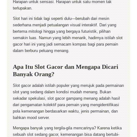
Harapan untuk sensasi. Harapan untuk satu momen tak
terlupakan.
Slot hari ini tidak lagi seperti dulu—berubah dari mesin
sederhana menjadi petualangan visual interaktif. Dari yang
bertema mitologi hingga yang bergaya futuristik, pilihan
semakin luas. Namun yang lebih menarik, hadirnya istilah slot
gacor hari ini yang jadi semacam kompas bagi para pemain
dalam berburu peluang menang.
Apa Itu Slot Gacor dan Mengapa Dicari
Banyak Orang?
Slot gacor adalah istilah populer yang merujuk pada permainan
slot yang sedang dalam kondisi mudah menang. Bukan
sekadar spekulasi, slot gacor gampang menang adalah hasil
dari pengamatan kolektif para pemain yang mengidentifikasi
pola kemenangan berdasarkan waktu, jenis permainan, dan
bahkan mood server.
Mengapa banyak yang tergila-gila mencarinya? Karena ketika
sebuah slot sedang gacor, kemenangan bisa datang bertubi-