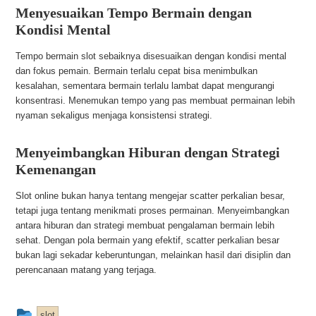
Menyesuaikan Tempo Bermain dengan
Kondisi Mental
Tempo bermain slot sebaiknya disesuaikan dengan kondisi mental
dan fokus pemain. Bermain terlalu cepat bisa menimbulkan
kesalahan, sementara bermain terlalu lambat dapat mengurangi
konsentrasi. Menemukan tempo yang pas membuat permainan lebih
nyaman sekaligus menjaga konsistensi strategi.
Menyeimbangkan Hiburan dengan Strategi
Kemenangan
Slot online bukan hanya tentang mengejar scatter perkalian besar,
tetapi juga tentang menikmati proses permainan. Menyeimbangkan
antara hiburan dan strategi membuat pengalaman bermain lebih
sehat. Dengan pola bermain yang efektif, scatter perkalian besar
bukan lagi sekadar keberuntungan, melainkan hasil dari disiplin dan
perencanaan matang yang terjaga.
This
slot