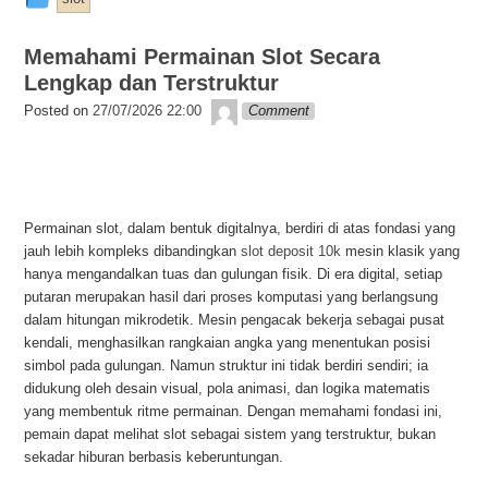
entry
Memahami Permainan Slot Secara
was
Lengkap dan Terstruktur
posted
Kobe
Posted on
27/07/2026 22:00
Comment
in
Permainan slot, dalam bentuk digitalnya, berdiri di atas fondasi yang
jauh lebih kompleks dibandingkan
slot deposit 10k
mesin klasik yang
hanya mengandalkan tuas dan gulungan fisik. Di era digital, setiap
putaran merupakan hasil dari proses komputasi yang berlangsung
dalam hitungan mikrodetik. Mesin pengacak bekerja sebagai pusat
kendali, menghasilkan rangkaian angka yang menentukan posisi
simbol pada gulungan. Namun struktur ini tidak berdiri sendiri; ia
didukung oleh desain visual, pola animasi, dan logika matematis
yang membentuk ritme permainan. Dengan memahami fondasi ini,
pemain dapat melihat slot sebagai sistem yang terstruktur, bukan
sekadar hiburan berbasis keberuntungan.