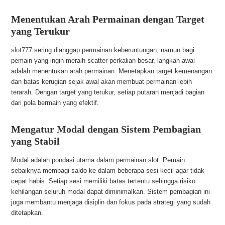
Menentukan Arah Permainan dengan Target
yang Terukur
slot777
sering dianggap permainan keberuntungan, namun bagi
pemain yang ingin meraih scatter perkalian besar, langkah awal
adalah menentukan arah permainan. Menetapkan target kemenangan
dan batas kerugian sejak awal akan membuat permainan lebih
terarah. Dengan target yang terukur, setiap putaran menjadi bagian
dari pola bermain yang efektif.
Mengatur Modal dengan Sistem Pembagian
yang Stabil
Modal adalah pondasi utama dalam permainan slot. Pemain
sebaiknya membagi saldo ke dalam beberapa sesi kecil agar tidak
cepat habis. Setiap sesi memiliki batas tertentu sehingga risiko
kehilangan seluruh modal dapat diminimalkan. Sistem pembagian ini
juga membantu menjaga disiplin dan fokus pada strategi yang sudah
ditetapkan.