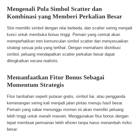
Mengenali Pola Simbol Scatter dan
Kombinasi yang Memberi Perkalian Besar
Slot memiliki simbol dengan nilai berbeda, dan scatter sering menjadi
kunci untuk membuka bonus tinggi. Pemain yang cermat akan
memperhatikan tren kemunculan simbol scatter dan menyesuaikan
strategi sesuai pola yang terlihat. Dengan memahami distribusi
simbol, peluang mendapatkan scatter perkalian besar dapat
ditingkatkan secara realistis.
Memanfaatkan Fitur Bonus Sebagai
Momentum Strategis
Fitur tambahan seperti putaran gratis, simbol liar, atau pengganda
kemenangan sering kali menjadi jalan pintas menuju hasil besar.
Pemain yang sabar menunggu momen ini akan memiliki peluang
lebih tinggi untuk meraih maxwin. Menggunakan fitur bonus dengan
tepat membuat permainan lebih efisien tanpa harus menambah risiko
besar.