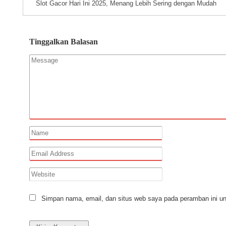
Slot Gacor Hari Ini 2025, Menang Lebih Sering dengan Mudah
Tinggalkan Balasan
Simpan nama, email, dan situs web saya pada peramban ini un