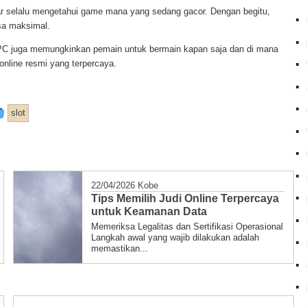
gar selalu mengetahui game mana yang sedang gacor. Dengan begitu,
isa maksimal.
PC juga memungkinkan pemain untuk bermain kapan saja dan di mana
 online resmi yang terpercaya.
This
slot
entry
was
posted
22/04/2026
Kobe
in
Tips Memilih Judi Online Terpercaya
untuk Keamanan Data
Memeriksa Legalitas dan Sertifikasi Operasional
Langkah awal yang wajib dilakukan adalah
memastikan...