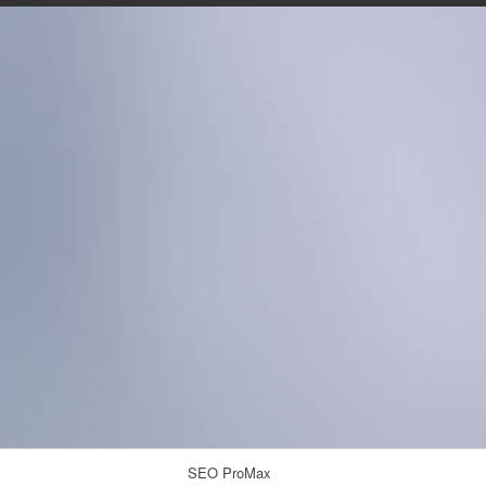
Skip
to
content
SEO ProMax