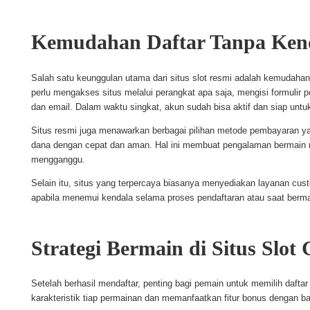
Kemudahan Daftar Tanpa Kenda
Salah satu keunggulan utama dari situs slot resmi adalah kemudaha
perlu mengakses situs melalui perangkat apa saja, mengisi formulir 
dan email. Dalam waktu singkat, akun sudah bisa aktif dan siap untu
Situs resmi juga menawarkan berbagai pilihan metode pembayaran 
dana dengan cepat dan aman. Hal ini membuat pengalaman bermain m
mengganggu.
Selain itu, situs yang terpercaya biasanya menyediakan layanan cu
apabila menemui kendala selama proses pendaftaran atau saat bermain
Strategi Bermain di Situs Slot 
Setelah berhasil mendaftar, penting bagi pemain untuk memilih dafta
karakteristik tiap permainan dan memanfaatkan fitur bonus dengan 