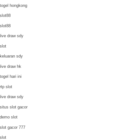
togel hongkong
slot88
slot88
live draw sdy
slot
keluaran sdy
live draw hk
togel hari ini
rtp slot
live draw sdy
situs slot gacor
demo slot
slot gacor 777
slot