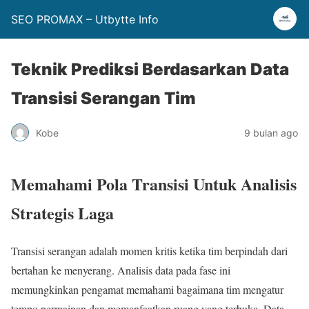
SEO PROMAX – Utbytte Info
Teknik Prediksi Berdasarkan Data
Transisi Serangan Tim
Kobe
9 bulan ago
Memahami Pola Transisi Untuk Analisis
Strategis Laga
Transisi serangan adalah momen kritis ketika tim berpindah dari
bertahan ke menyerang. Analisis data pada fase ini
memungkinkan pengamat memahami bagaimana tim mengatur
tempo permainan dan memanfaatkan ruang yang terbuka. Data