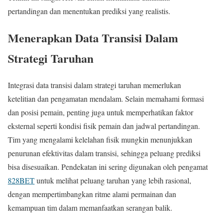
pertandingan dan menentukan prediksi yang realistis.
Menerapkan Data Transisi Dalam
Strategi Taruhan
Integrasi data transisi dalam strategi taruhan memerlukan
ketelitian dan pengamatan mendalam. Selain memahami formasi
dan posisi pemain, penting juga untuk memperhatikan faktor
eksternal seperti kondisi fisik pemain dan jadwal pertandingan.
Tim yang mengalami kelelahan fisik mungkin menunjukkan
penurunan efektivitas dalam transisi, sehingga peluang prediksi
bisa disesuaikan. Pendekatan ini sering digunakan oleh pengamat
828BET
untuk melihat peluang taruhan yang lebih rasional,
dengan mempertimbangkan ritme alami permainan dan
kemampuan tim dalam memanfaatkan serangan balik.