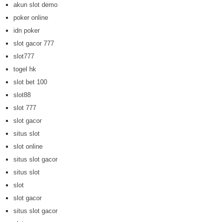
akun slot demo
poker online
idn poker
slot gacor 777
slot777
togel hk
slot bet 100
slot88
slot 777
slot gacor
situs slot
slot online
situs slot gacor
situs slot
slot
slot gacor
situs slot gacor