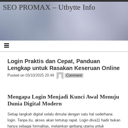
Skip
SEO PROMAX – Utbytte Info
to
content
Login Praktis dan Cepat, Panduan
Lengkap untuk Rasakan Keseruan Online
Kobe
Posted on
03/10/2025 20:49
Comment
Mengapa Login Menjadi Kunci Awal Menuju
Dunia Digital Modern
Setiap langkah digital selalu dimulai dengan satu hal sederhana:
login. Tanpa itu, akses akan tertutup rapat. Login diva11 hadir bukan
hanya sebagai formalitas, melainkan gerbang utama untuk