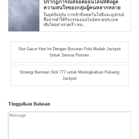
ปรากฏการณ์สล็อตออนไลน์ที่ดึงดูด
ความสนใจของกลุ่มผู้คนหลากหลาย
ในยุคปัจจุบัน การเข้าถึงเทคโนโลยีและอุปกรณ์
สื่อสารทำให้กิจกรรมออนไลน์หลายประเภท
เติบโตอย่างรวดเร็ว หน...
Slot Gacor Hari Ini Dengan Bocoran Pola Mudah Jackpot
Untuk Semua Pemain
Strategi Bermain Slot 777 untuk Meningkatkan Peluang
Jackpot
Tinggalkan Balasan