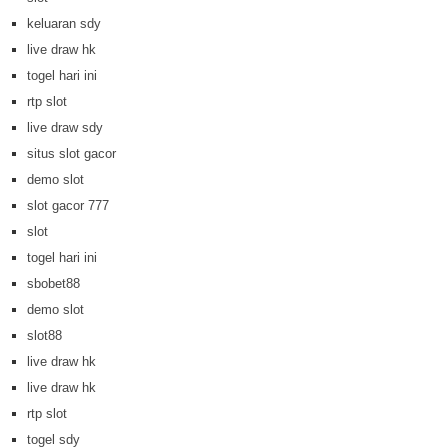
keluaran sdy
live draw hk
togel hari ini
rtp slot
live draw sdy
situs slot gacor
demo slot
slot gacor 777
slot
togel hari ini
sbobet88
demo slot
slot88
live draw hk
live draw hk
rtp slot
togel sdy