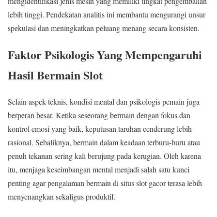
mengidentifikasi jenis mesin yang memiliki tingkat pengembalian
lebih tinggi. Pendekatan analitis ini membantu mengurangi unsur
spekulasi dan meningkatkan peluang menang secara konsisten.
Faktor Psikologis Yang Mempengaruhi
Hasil Bermain Slot
Selain aspek teknis, kondisi mental dan psikologis pemain juga
berperan besar. Ketika seseorang bermain dengan fokus dan
kontrol emosi yang baik, keputusan taruhan cenderung lebih
rasional. Sebaliknya, bermain dalam keadaan terburu-buru atau
penuh tekanan sering kali berujung pada kerugian. Oleh karena
itu, menjaga keseimbangan mental menjadi salah satu kunci
penting agar pengalaman bermain di situs slot gacor terasa lebih
menyenangkan sekaligus produktif.