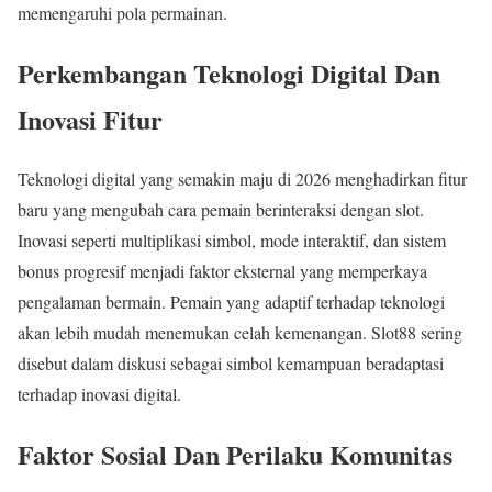
memengaruhi pola permainan.
Perkembangan Teknologi Digital Dan
Inovasi Fitur
Teknologi digital yang semakin maju di 2026 menghadirkan fitur
baru yang mengubah cara pemain berinteraksi dengan slot.
Inovasi seperti multiplikasi simbol, mode interaktif, dan sistem
bonus progresif menjadi faktor eksternal yang memperkaya
pengalaman bermain. Pemain yang adaptif terhadap teknologi
akan lebih mudah menemukan celah kemenangan. Slot88 sering
disebut dalam diskusi sebagai simbol kemampuan beradaptasi
terhadap inovasi digital.
Faktor Sosial Dan Perilaku Komunitas