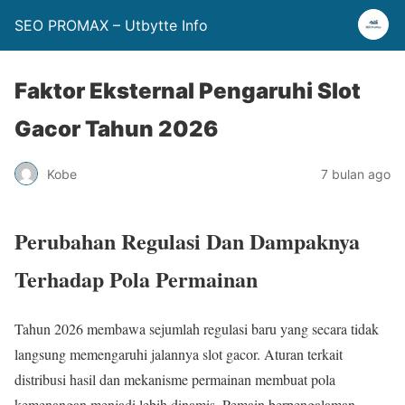
SEO PROMAX – Utbytte Info
Faktor Eksternal Pengaruhi Slot
Gacor Tahun 2026
Kobe
7 bulan ago
Perubahan Regulasi Dan Dampaknya
Terhadap Pola Permainan
Tahun 2026 membawa sejumlah regulasi baru yang secara tidak
langsung memengaruhi jalannya slot gacor. Aturan terkait
distribusi hasil dan mekanisme permainan membuat pola
kemenangan menjadi lebih dinamis. Pemain berpengalaman