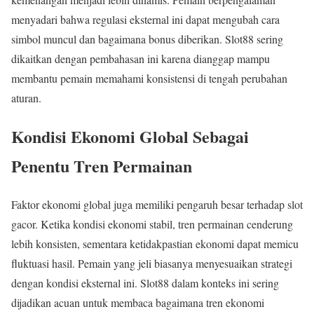
menyadari bahwa regulasi eksternal ini dapat mengubah cara
simbol muncul dan bagaimana bonus diberikan. Slot88 sering
dikaitkan dengan pembahasan ini karena dianggap mampu
membantu pemain memahami konsistensi di tengah perubahan
aturan.
Kondisi Ekonomi Global Sebagai
Penentu Tren Permainan
Faktor ekonomi global juga memiliki pengaruh besar terhadap slot
gacor. Ketika kondisi ekonomi stabil, tren permainan cenderung
lebih konsisten, sementara ketidakpastian ekonomi dapat memicu
fluktuasi hasil. Pemain yang jeli biasanya menyesuaikan strategi
dengan kondisi eksternal ini. Slot88 dalam konteks ini sering
dijadikan acuan untuk membaca bagaimana tren ekonomi