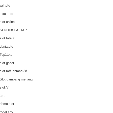
wifitoto
lexustoto
slot online
SENI108 DAFTAR
slot fafa88
duniatoto
Top1toto
slot gacor
slot raffi ahmad 88
Slot gampang menang
slot77
toto
demo slot
togel sdy