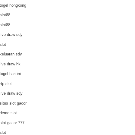
togel hongkong
slot88
slot88
live draw sdy
slot
keluaran sdy
live draw hk
togel hari ini
rtp slot
live draw sdy
situs slot gacor
demo slot
slot gacor 777
slot