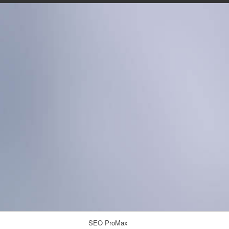
Skip
Skip
Skip
to
to
to
content
BLOCK-
BLOCK-
2
3
SEO ProMax