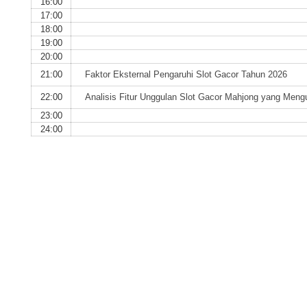
16:00
17:00
18:00
19:00
20:00
21:00
Faktor Eksternal Pengaruhi Slot Gacor Tahun 2026
22:00
Analisis Fitur Unggulan Slot Gacor Mahjong yang Men
23:00
24:00