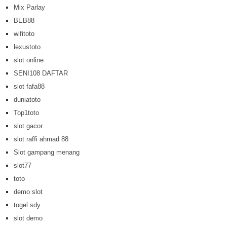
Mix Parlay
BEB88
wifitoto
lexustoto
slot online
SENI108 DAFTAR
slot fafa88
duniatoto
Top1toto
slot gacor
slot raffi ahmad 88
Slot gampang menang
slot77
toto
demo slot
togel sdy
slot demo