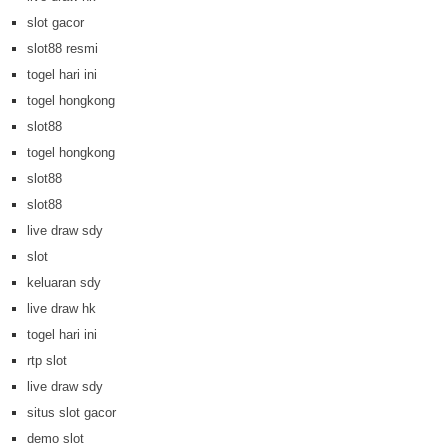
slot gacor
slot88 resmi
togel hari ini
togel hongkong
slot88
togel hongkong
slot88
slot88
live draw sdy
slot
keluaran sdy
live draw hk
togel hari ini
rtp slot
live draw sdy
situs slot gacor
demo slot