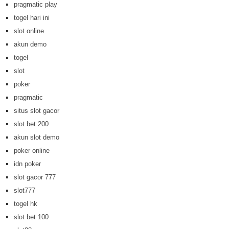
pragmatic play
togel hari ini
slot online
akun demo
togel
slot
poker
pragmatic
situs slot gacor
slot bet 200
akun slot demo
poker online
idn poker
slot gacor 777
slot777
togel hk
slot bet 100