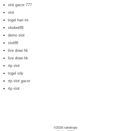
slot gacor 777
slot
togel hari ini
sbobet88
demo slot
slot88
live draw hk
live draw hk
rtp slot
togel sdy
rtp slot gacor
rtp slot
©2026 raindrops