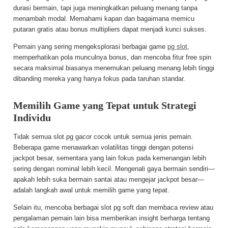
durasi bermain, tapi juga meningkatkan peluang menang tanpa
menambah modal. Memahami kapan dan bagaimana memicu
putaran gratis atau bonus multipliers dapat menjadi kunci sukses.
Pemain yang sering mengeksplorasi berbagai game
pg slot
,
memperhatikan pola munculnya bonus, dan mencoba fitur free spin
secara maksimal biasanya menemukan peluang menang lebih tinggi
dibanding mereka yang hanya fokus pada taruhan standar.
Memilih Game yang Tepat untuk Strategi
Individu
Tidak semua slot pg gacor cocok untuk semua jenis pemain.
Beberapa game menawarkan volatilitas tinggi dengan potensi
jackpot besar, sementara yang lain fokus pada kemenangan lebih
sering dengan nominal lebih kecil. Mengenali gaya bermain sendiri—
apakah lebih suka bermain santai atau mengejar jackpot besar—
adalah langkah awal untuk memilih game yang tepat.
Selain itu, mencoba berbagai slot pg soft dan membaca review atau
pengalaman pemain lain bisa memberikan insight berharga tentang