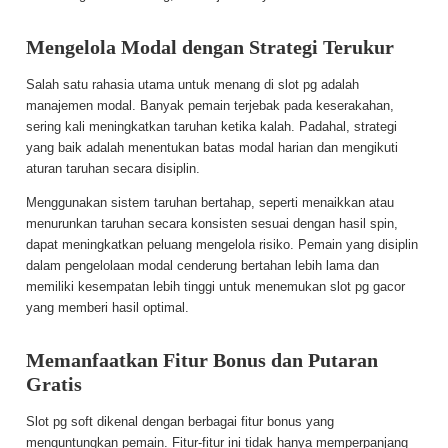
Mengelola Modal dengan Strategi Terukur
Salah satu rahasia utama untuk menang di slot pg adalah
manajemen modal. Banyak pemain terjebak pada keserakahan,
sering kali meningkatkan taruhan ketika kalah. Padahal, strategi
yang baik adalah menentukan batas modal harian dan mengikuti
aturan taruhan secara disiplin.
Menggunakan sistem taruhan bertahap, seperti menaikkan atau
menurunkan taruhan secara konsisten sesuai dengan hasil spin,
dapat meningkatkan peluang mengelola risiko. Pemain yang disiplin
dalam pengelolaan modal cenderung bertahan lebih lama dan
memiliki kesempatan lebih tinggi untuk menemukan slot pg gacor
yang memberi hasil optimal.
Memanfaatkan Fitur Bonus dan Putaran
Gratis
Slot pg soft dikenal dengan berbagai fitur bonus yang
menguntungkan pemain. Fitur-fitur ini tidak hanya memperpanjang