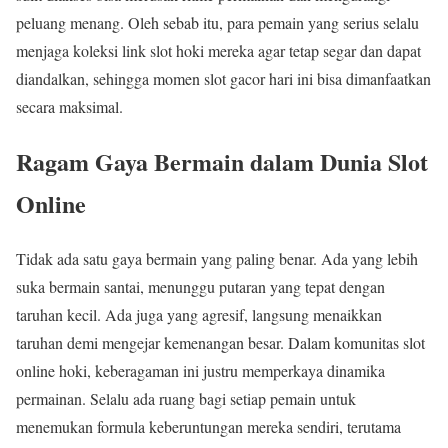
peluang menang. Oleh sebab itu, para pemain yang serius selalu
menjaga koleksi link slot hoki mereka agar tetap segar dan dapat
diandalkan, sehingga momen slot gacor hari ini bisa dimanfaatkan
secara maksimal.
Ragam Gaya Bermain dalam Dunia Slot
Online
Tidak ada satu gaya bermain yang paling benar. Ada yang lebih
suka bermain santai, menunggu putaran yang tepat dengan
taruhan kecil. Ada juga yang agresif, langsung menaikkan
taruhan demi mengejar kemenangan besar. Dalam komunitas slot
online hoki, keberagaman ini justru memperkaya dinamika
permainan. Selalu ada ruang bagi setiap pemain untuk
menemukan formula keberuntungan mereka sendiri, terutama