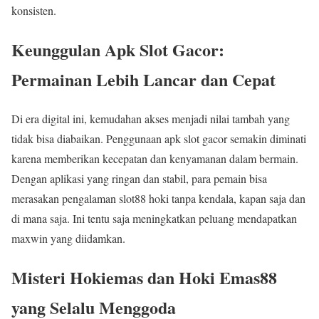
konsisten.
Keunggulan Apk Slot Gacor:
Permainan Lebih Lancar dan Cepat
Di era digital ini, kemudahan akses menjadi nilai tambah yang
tidak bisa diabaikan. Penggunaan apk slot gacor semakin diminati
karena memberikan kecepatan dan kenyamanan dalam bermain.
Dengan aplikasi yang ringan dan stabil, para pemain bisa
merasakan pengalaman slot88 hoki tanpa kendala, kapan saja dan
di mana saja. Ini tentu saja meningkatkan peluang mendapatkan
maxwin yang diidamkan.
Misteri Hokiemas dan Hoki Emas88
yang Selalu Menggoda