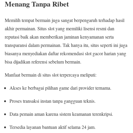
Menang Tanpa Ribet
Memilih tempat bermain juga sangat berpengaruh terhadap hasil
akhir permainan. Situs slot yang memiliki lisensi resmi dan
reputasi baik akan memberikan jaminan kenyamanan serta
transparansi dalam permainan. Tak hanya itu, situs seperti ini juga
biasanya menyediakan daftar rekomendasi slot gacor harian yang
bisa dijadikan referensi sebelum bermain.
Manfaat bermain di situs slot terpercaya meliputi:
Akses ke berbagai pilihan game dari provider ternama.
Proses transaksi instan tanpa gangguan teknis.
Data pemain aman karena sistem keamanan terenkripsi.
Tersedia layanan bantuan aktif selama 24 jam.