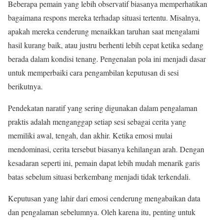
Beberapa pemain yang lebih observatif biasanya memperhatikan
bagaimana respons mereka terhadap situasi tertentu. Misalnya,
apakah mereka cenderung menaikkan taruhan saat mengalami
hasil kurang baik, atau justru berhenti lebih cepat ketika sedang
berada dalam kondisi tenang. Pengenalan pola ini menjadi dasar
untuk memperbaiki cara pengambilan keputusan di sesi
berikutnya.
Pendekatan naratif yang sering digunakan dalam pengalaman
praktis adalah menganggap setiap sesi sebagai cerita yang
memiliki awal, tengah, dan akhir. Ketika emosi mulai
mendominasi, cerita tersebut biasanya kehilangan arah. Dengan
kesadaran seperti ini, pemain dapat lebih mudah menarik garis
batas sebelum situasi berkembang menjadi tidak terkendali.
Keputusan yang lahir dari emosi cenderung mengabaikan data
dan pengalaman sebelumnya. Oleh karena itu, penting untuk