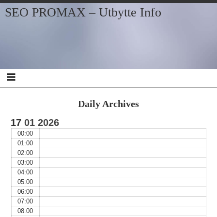
Skip
Skip
Skip
SEO PROMAX – Utbytte Info
to
to
to
content
BLOCK-
BLOCK-
2
3
Daily Archives
17
01
2026
00:00
01:00
02:00
03:00
04:00
05:00
06:00
07:00
08:00