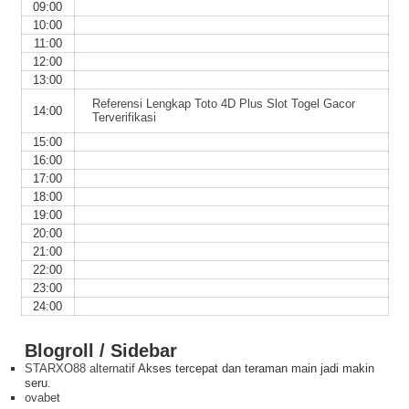
09:00
10:00
11:00
12:00
13:00
Referensi Lengkap Toto 4D Plus Slot Togel Gacor
14:00
Terverifikasi
15:00
16:00
17:00
18:00
19:00
20:00
21:00
22:00
23:00
24:00
Blogroll / Sidebar
STARXO88 alternatif
Akses tercepat dan teraman main jadi makin
seru.
ovabet