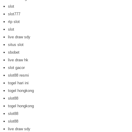
slot
slot777
rtp slot
slot
live draw sdy
situs slot
sbobet
live draw hk
slot gacor
slot88 resmi
togel hari ini
togel hongkong
slot88
togel hongkong
slot88
slot88
live draw sdy