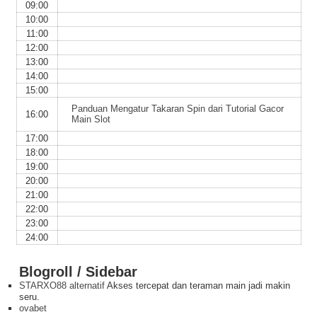
09:00
10:00
11:00
12:00
13:00
14:00
15:00
Panduan Mengatur Takaran Spin dari Tutorial Gacor
16:00
Main Slot
17:00
18:00
19:00
20:00
21:00
22:00
23:00
24:00
Blogroll / Sidebar
STARXO88 alternatif
Akses tercepat dan teraman main jadi makin
seru.
ovabet