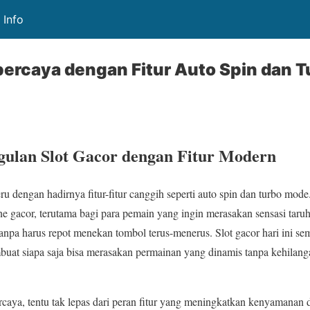
Info
percaya dengan Fitur Auto Spin dan 
ulan Slot Gacor dengan Fitur Modern
ru dengan hadirnya fitur-fitur canggih seperti auto spin dan turbo mode.
ne gacor, terutama bagi para pemain yang ingin merasakan sensasi taruh
anpa harus repot menekan tombol terus-menerus. Slot gacor hari ini se
uat siapa saja bisa merasakan permainan yang dinamis tanpa kehila
percaya, tentu tak lepas dari peran fitur yang meningkatkan kenyamanan 