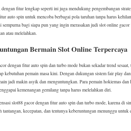
a dengan fitur lengkap seperti ini juga mendukung pengembangan strate
tur auto spin untuk mencoba berbagai pola taruhan tanpa harus kehila
i sempurna bagi siapa pun yang ingin merasakan judi slot online gacor 
n atau melelahkan.
untungan Bermain Slot Online Terpercaya
acor dengan fitur auto spin dan turbo mode bukan sekadar trend sesaat, 
ap kebutuhan pemain masa kini. Dengan dukungan sistem fair play dan a
main jadi makin asyik dan menguntungkan. Para pemain hokiemas dan 
menggapai kemenangan gemilang tanpa harus melelahkan diri.
nsasi slot88 gacor dengan fitur auto spin dan turbo mode, karena di si
h tantangan, kecepatan, dan tentunya keberuntungan menunggu untuk d