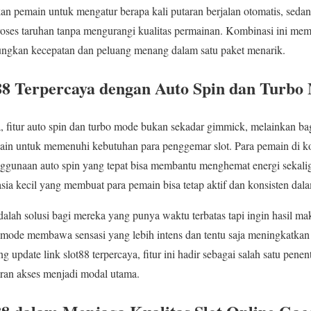
an pemain untuk mengatur berapa kali putaran berjalan otomatis, sed
oses taruhan tanpa mengurangi kualitas permainan. Kombinasi ini mem
gkan kecepatan dan peluang menang dalam satu paket menarik.
88 Terpercaya dengan Auto Spin dan Turbo
ya, fitur auto spin dan turbo mode bukan sekadar gimmick, melainkan ba
sain untuk memenuhi kebutuhan para penggemar slot. Para pemain di k
gunaan auto spin yang tepat bisa membantu menghemat energi sekali
asia kecil yang membuat para pemain bisa tetap aktif dan konsisten da
dalah solusi bagi mereka yang punya waktu terbatas tapi ingin hasil m
mode membawa sensasi yang lebih intens dan tentu saja meningkatkan a
g update link slot88 terpercaya, fitur ini hadir sebagai salah satu pene
ran akses menjadi modal utama.