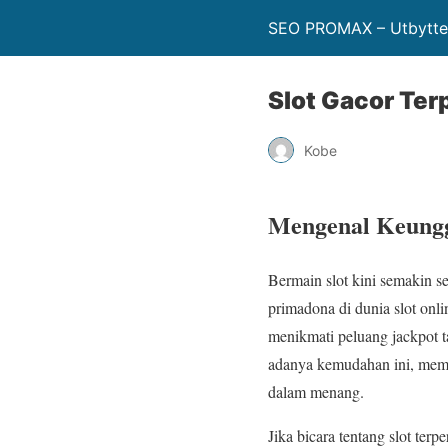
SEO PROMAX – Utbytte 
Slot Gacor Ter
Kobe
Mengenal Keungg
Bermain slot kini semakin se
primadona di dunia slot onli
menikmati peluang jackpot t
adanya kemudahan ini, memb
dalam menang.
Jika bicara tentang slot ter