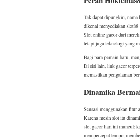
Peran Hokiemas8
Tak dapat dipungkiri, nama 
dikenal menyediakan slot88 
Slot online gacor dari mere
tetapi juga teknologi yang
Bagi para pemain baru, mengg
Di sisi lain, link gacor ter
memastikan pengalaman berma
Dinamika Bermai
Sensasi menggunakan fitur a
Karena mesin slot itu dinami
slot gacor hari ini muncul
mempercepat tempo, memberi